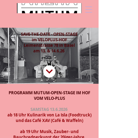
SAVE-THE-DATE - OPEN-STAGE
im VELOPLUS-HOF
Leimenstrasse 78 in Basel
am 13. & 14.6.26
PROGRAMM MUTUM-OPEN-STAGE IM HOF
VOM VELO-PLUS
SAMSTAG
13.6.2026
ab 18 Uhr ​​Kulinarik von La Isla (Foodtruck)
​und das Café XAV (Café & Waffeln)
ab 19 Uhr Musik, Zauber- und
Bauchrednerkunst der 20iger-Jahre